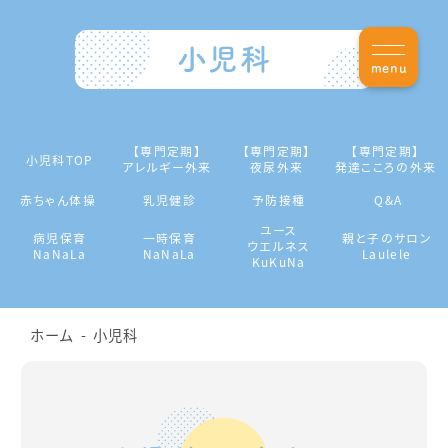
小児科
menu
【専門定期】
【専門定期】
【専門定期】
小児科TOP
アレルギー外来
夜尿外来
発達こころの外来
赤ちゃん体操
乳児健診
予防接種
Q&A
ユース
病児保育
一時保育
親と子のサロン
ウエルネス
NaNaLa
NaNaLa
Laulele
KuKuNa
ホーム
小児科