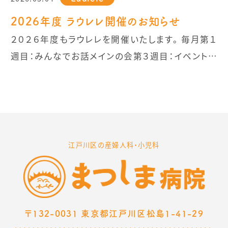
2026年度 ラウレレ開催のお知らせ
２０２６年度もラウレレを開催いたします。 毎月第１
週目：みんなでお話メインの会第３週目：イベント開
催日 ※８月はお休みです 第１週目は、ママたちのお
茶タイムを楽しみながら、子育てのことや日々のあ
れこれをゆっくりお話しする会です。 第３週目は、み
んなで楽しめるイベントを企画・開催いたします。 イ
ベントの詳細は、当院のInstagramにてお知らせい
江戸川区の産婦人科・小児科
たしますので、ぜひチェックしてみてください。 皆さ
まのご参加を心よりお待ちしております。
〒132-0031 東京都江戸川区松島1-41-29