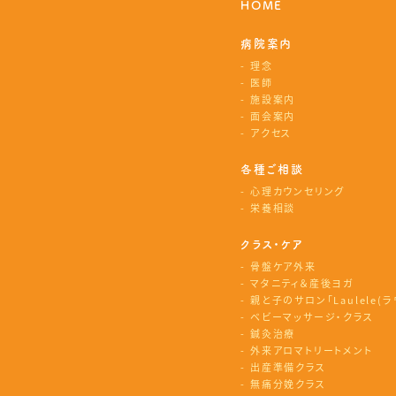
HOME
病院案内
理念
医師
施設案内
面会案内
アクセス
各種ご相談
心理カウンセリング
栄養相談
クラス・ケア
骨盤ケア外来
マタニティ＆産後ヨガ
親と子のサロン「Laulele(ラ
ベビーマッサージ・クラス
鍼灸治療
外来アロマトリートメント
出産準備クラス
無痛分娩クラス