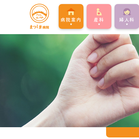
病院案内
産科
婦⼈科