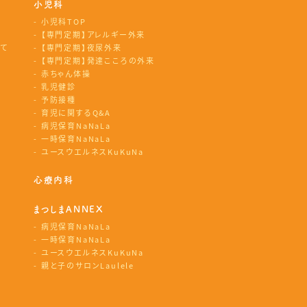
小児科
小児科TOP
【専門定期】アレルギー外来
て
【専門定期】夜尿外来
【専門定期】発達こころの外来
赤ちゃん体操
乳児健診
予防接種
育児に関するQ&A
病児保育NaNaLa
一時保育NaNaLa
ユースウエルネスKuKuNa
心療内科
まつしまANNEX
病児保育NaNaLa
一時保育NaNaLa
ユースウエルネスKuKuNa
親と子のサロンLaulele