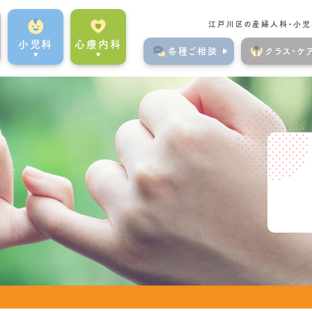
江⼾川区の産婦⼈科・⼩児科
⼩児科
心療内科
各種ご相談
クラス・ケ