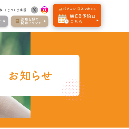
 | まつしま病院
診療記録の
ア
開示について
お知らせ