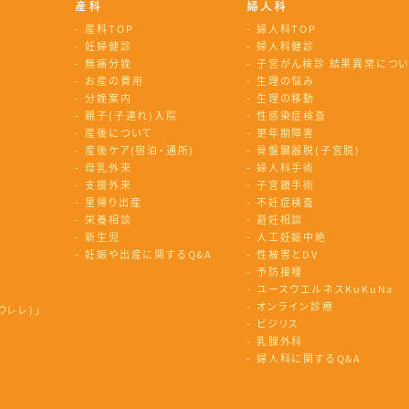
産科
婦人科
産科TOP
婦人科TOP
妊婦健診
婦人科健診
無痛分娩
子宮がん検診
結果異常につい
お産の費用
生理の悩み
分娩案内
生理の移動
親子(子連れ)入院
性感染症検査
産後について
更年期障害
産後ケア(宿泊・通所)
骨盤臓器脱(子宮脱)
母乳外来
婦人科手術
支援外来
子宮鏡手術
里帰り出産
不妊症検査
栄養相談
避妊相談
新生児
人工妊娠中絶
妊娠や出産に関するQ&A
性被害とDV
予防接種
ユースウエルネスKuKuNa
オンライン診療
ウレレ)」
ビジリス
乳腺外科
婦人科に関するQ&A