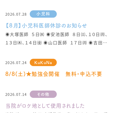
2026.07.28
小児科
【８月】小児科医師休診のお知らせ
◉大塚医師 ５日㈬ ◉安池医師 ８日㈯、１０日㈪、
１３日㈭、１４日㈮ ◉山口医師 １７日㈪ ◉吉田医
師 １９日㈬
2026.07.24
KuKuNa
8/8(土)★勉強会開催 無料・申込不要
2026.07.14
その他
当院がロケ地として使用されました