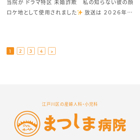
当院が ドラマ特区 未婚詐欺 私の知らない彼の顔
ロケ地として使用されました
放送は ２０２６年 ７
月１６日(木)より順次スタートです ◆放送時間
MBSドラマ特区枠 毎日放送 ：毎週木曜 深夜０：５９
～ (初回 ７/１６) テレビ神奈川：毎週木曜 よる１１：
1
2
3
4
>
３０～ (初回 ７/１６) 千葉テレビ ：毎週金曜 よる１
１：００～ (初回 ７/１７) テレビ埼玉 ：毎週水曜 深
夜０：３０～ (初回 ７/２２) とちぎテレビ：毎週木曜
よる１１：３０～ (初回７/２３) 群馬テレビ ：毎週木
曜 深夜０：００〜(初回７/２３) ◆配信はTVerで ぜ
江戸川区の産婦人科・小児科
ひご覧ください！
➡https://tver.jp/episodes/epmpl41xrq